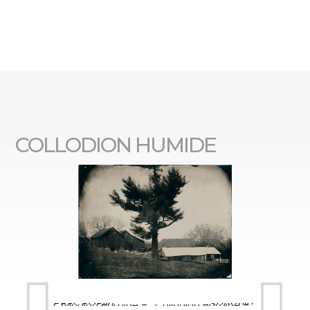
COLLODION HUMIDE
PRÉCÉDENT
SUIVANT
Collodion Humide – Mel’s Garage
Collodion Humide – Tomkins Creek